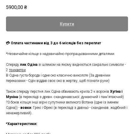
5900,00
₴
Купити
💳 Оплата частинами від 3 до 6 місяців без переплат
*Незвичайне кільце з надзвичайно пропрацьованними деталями.
Спереду
лик Одіна
зі шлемом на якому видніються сакральні символи -
2
трикветри
.
В Одіна густа борода і одне око класично виколоте (За древніми
переказами - Одін віддав своє око в жертву, щоб пізнати руни)
Також спереду перстня лик Одіна обвивають крила 2-х воронів
Хугіна і
Муніна
(в перекладі з древн. скандинавської: думаючий і пам'ятаючий)
?З боків кільця інші вірні супутники великого Вотана (одне із іменем
Одіна)) -
вовки
: Грекі і Фрекі (в перекладі з давньо - скандинав. жадібний і
ненажерливий).
*Характеристики: