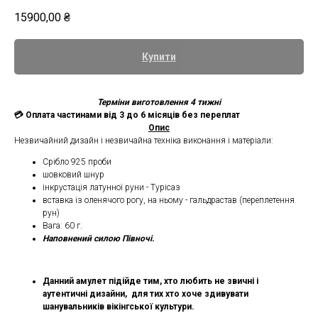
15900,00
₴
Купити
Терміни виготовлення 4 тижні
💳 Оплата частинами від 3 до 6 місяців без переплат
Опис
Незвичайний дизайн і незвичайна техніка виконання і матеріали:
Срібло 925 проби
шовковий шнур
інкрустація латунної руни - Турісаз
вставка із оленячого рогу, на ньому - гальдрастав (переплетення
рун)
Вага: 60 г.
Наповнений силою Півночі.
Данний амулет підійде тим, хто любить не звичні і
аутентичні дизайни, для тих хто хоче здивувати
шанувальників вікінгської культури.