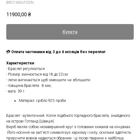
BRC16WLFODN
11900,00
₴
Купити
💳 Оплата частинами від 3 до 6 місяців без переплат
Характеристки
- Браслет регулюється
- Розмір змінюється від 18 до 22см
- легко вигинається щоб зменшити чи збільшити
- товщина браслета: 8 мм,
- вага: 39 г.
Матеріал: срібло 925 проби
Браслет - аутентичний. Копія подібного торпедного браслета, знайденого
на острові Готланд (Швеція).
Виріб являє собою незавершений круг з головами хижаків на кінцівках.
Його носіння на зап'ясті символізує харизму і силу, оскільки здатність
приручити вовків надається обраним - ці лісові тварини є найбільш