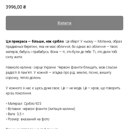
3996,00
₴
Купити
Ця прикраса — більше, ніж срібло
. Це оберіг У ньому — Мотанка, образ
прадавньої берегині, яка не має обличчя, бо єднає всі обличчя — твоїх
матерів, бабусь і прабабусь. Вона — ті, хто були до тебе. Ті, хто дали тобі
силу жити.
Навколо калина - серце України. Червоні фіаніти блищать, мов сльози
радості й памʼяті. У кожній — згадка про рід, землю, пісню, вишиту
сорочку, тепло долонь.
У кожного з нас є щось дуже своє. Це — не мода. Це — кров, що говорить
крізь покоління.
• Матеріал: Срібло 925
• Вставки: червоні фіаніти (імітація калини)
• Вага: 3,5 г
• Розмір: вказаний на фото