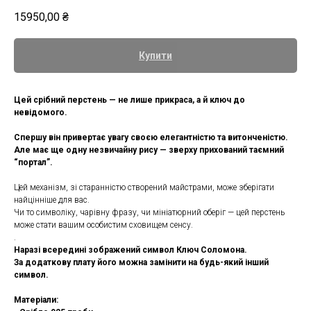
15950,00
₴
Купити
Цей срібний перстень — не лише прикраса, а й ключ до
невідомого.
Спершу він привертає увагу своєю елегантністю та витонченістю.
Але має ще одну незвичайну рису — зверху прихований таємний
“портал”.
Цей механізм, зі старанністю створений майстрами, може зберігати
найцінніше для вас.
Чи то символіку, чарівну фразу, чи мініатюрний оберіг — цей перстень
може стати вашим особистим сховищем сенсу.
.
Наразі всередині зображений символ Ключ Соломона.
За додаткову плату його можна замінити на будь-який інший
символ.
Матеріали: