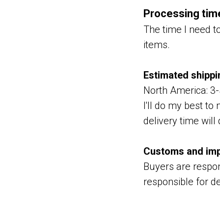
Processing tim
The time I need to
items.
Estimated shippi
North America: 3
I'll do my best t
delivery time wil
Customs and imp
Buyers are respon
responsible for d