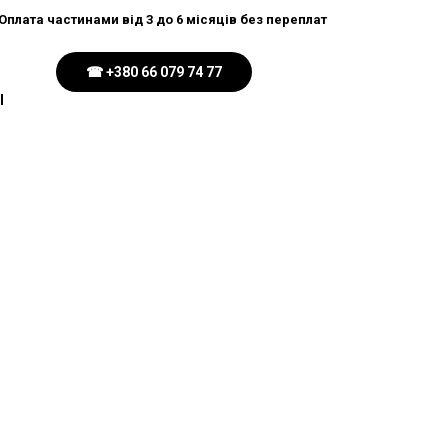
 Оплата частинами від 3 до 6 місяців без переплат
☎ +380 66 079 74 77
І