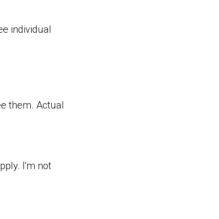
ee individual
ee them. Actual
ply. I'm not