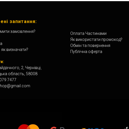
ені запитання:
мити замовлення?
Оплата Частинами
Як використати промокод?
а
Обмін та повернення
 як визначати?
Публічна оферта
и:
айдачного, 2, Чернівці,
цька область, 58008
 079 7477
shop@gmail.com
Способи Оплати: