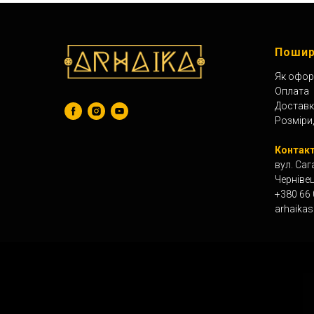
Пошир
Як офор
Оплата
Доставк
Розміри,
Контакт
вул. Саг
Черніве
+380 66
arhaika