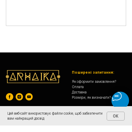
Поширені запитання:
Як оформити замовлення?
Оплата
Доставка
Розміри, як визначати?
Контакти:
Цей веб-сайт використовує файли cookie, щоб забезпечити
вул. Сагайдачного, 2, Чернівці,
OK
вам найкращий досвід
Чернівецька область, 58008
ГОЛОВНА
КАТАЛОГ
+380 66 079 7477
arhaikashop@gmail.com